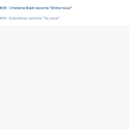
#26 : Chimène Badi raconte "Entre nous"
#25 : Indochine raconte "3e sexe"
#24 : Zaho raconte "C'est chelou"
#23 : Patrick Bruel raconte "Au café des délices"
#22 : Kyo raconte "Le chemin"
#21 : Nolwenn Leroy raconte "Cassé"
#20 : Patrick Hernandez raconte "Born to be alive"
#19 : Lorie raconte "Près de moi"
#18 : Michael Jones raconte "A nos actes manqués" (avec Jean-Jacque
#17 : Khaled raconte "Aïcha"
#16 : Corneille raconte "Parce qu'on vient de loin"
#15 : Indochine raconte "L'aventurier"